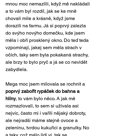
mnou moc nemazlili, když mě nakládali 
a to vám byl rozdíl, jak se ke mně 
chovali mile a krásně, když jsme 
dorazili na farmu. Já si poprvý zalezla 
do svýho novýho domečku, kde jsem 
měla i obří prosklený okno. Do teď teda 
vzpomínají, jakej sem měla strach v 
očích, taky sem byla pokakaná strachy, 
ale brzy to bylo pryč a já se co nevidět 
zabydlela. 
Mega moc jsem milovala se rochnit a 
poprvý zabořit rypáček do bahna a 
hlíny
, to vám bylo něco. A jak mě 
rozmazlovali, to sem si užívala asi 
nejvíc, často mi i vařili nějaký dobroty, 
ale nejradši máme stejně ovoce a 
zeleninu, tvrdou kukuřici a granulky. No 
a taky, což málo lidí ví, tak se 