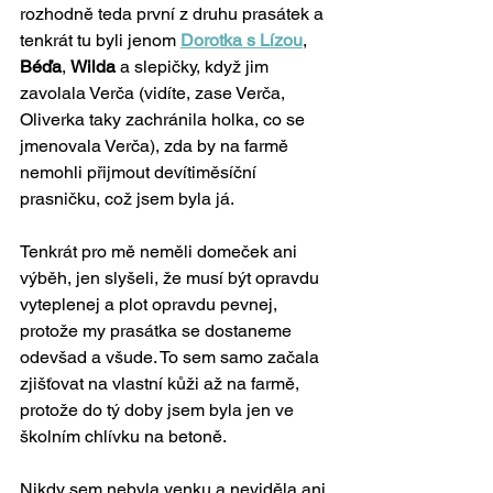
rozhodně teda první z druhu prasátek a 
tenkrát tu byli jenom 
Dorotka s Lízou
, 
Béďa
, 
Wilda
 a slepičky, když jim 
zavolala Verča (vidíte, zase Verča, 
Oliverka taky zachránila holka, co se 
jmenovala Verča), zda by na farmě 
nemohli přijmout devítiměsíční 
prasničku, což jsem byla já. 
Tenkrát pro mě neměli domeček ani 
výběh, jen slyšeli, že musí být opravdu 
vyteplenej a plot opravdu pevnej, 
protože my prasátka se dostaneme 
odevšad a všude. To sem samo začala 
zjišťovat na vlastní kůži až na farmě, 
protože do tý doby jsem byla jen ve 
školním chlívku na betoně. 
Nikdy sem nebyla venku a neviděla ani 