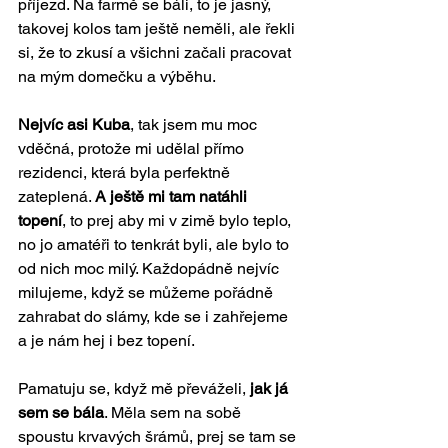
příjezd. Na farmě se báli, to je jasný, 
takovej kolos tam ještě neměli, ale řekli 
si, že to zkusí a všichni začali pracovat 
na mým domečku a výběhu. 
Nejvíc asi Kuba
, tak jsem mu moc 
vděčná, protože mi udělal přímo 
rezidenci, která byla perfektně 
zateplená. 
A ještě mi tam natáhli 
topení
, to prej aby mi v zimě bylo teplo, 
no jo amatéři to tenkrát byli, ale bylo to 
od nich moc milý. Každopádně nejvíc 
milujeme, když se můžeme pořádně 
zahrabat do slámy, kde se i zahřejeme 
a je nám hej i bez topení. 
Pamatuju se, když mě převáželi, 
jak já 
sem se bála
. Měla sem na sobě 
spoustu krvavých šrámů, prej se tam se 