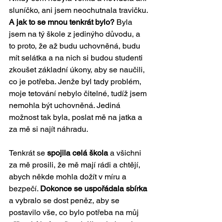
sluníčko, ani jsem neochutnala travičku. 
A jak to se mnou tenkrát bylo?
 Byla 
jsem na tý škole z jedinýho důvodu, a 
to proto, že až budu uchovněná, budu 
mít selátka a na nich si budou studenti 
zkoušet základní úkony, aby se naučili, 
co je potřeba. Jenže byl tady problém, 
moje tetování nebylo čitelné, tudíž jsem 
nemohla být uchovněná. Jediná 
možnost tak byla, poslat mě na jatka a 
za mě si najít náhradu. 
Tenkrát se 
spojila celá škola
 a všichni 
za mě prosili, že mě mají rádi a chtějí, 
abych někde mohla dožít v míru a 
bezpečí. 
Dokonce se uspořádala sbírka
a vybralo se dost peněz, aby se 
postavilo vše, co bylo potřeba na můj 