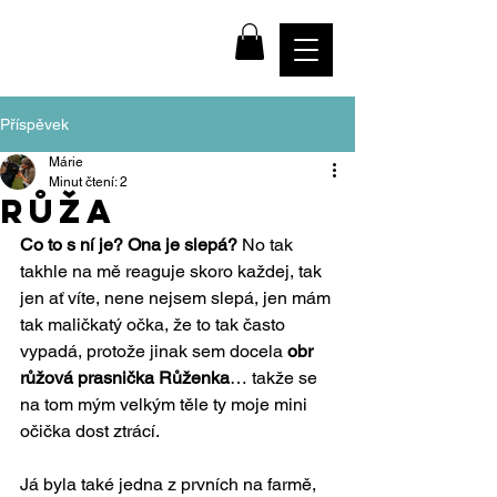
farma
NADĚJE
Příspěvek
Márie
Minut čtení: 2
růža
Co to s ní je? Ona je slepá?
 No tak 
takhle na mě reaguje skoro každej, tak 
jen ať víte, nene nejsem slepá, jen mám 
tak maličkatý očka, že to tak často 
vypadá, protože jinak sem docela 
obr 
růžová prasnička Růženka
… takže se 
na tom mým velkým těle ty moje mini 
očička dost ztrácí. 
Já byla také jedna z prvních na farmě, 