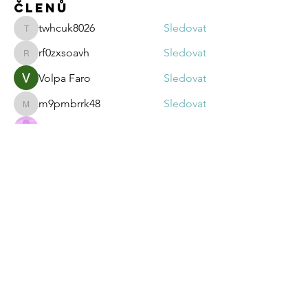
členů
twhcuk8026
Sledovat
twhcuk8026
rf0zxsoavh
Sledovat
rf0zxsoavh
Volpa Faro
Sledovat
m9pmbrrk48
Sledovat
m9pmbrrk48
jessica brown
Sledovat
Zobrazit všechny členy (52)
Odebírej novinky
Potvrdit