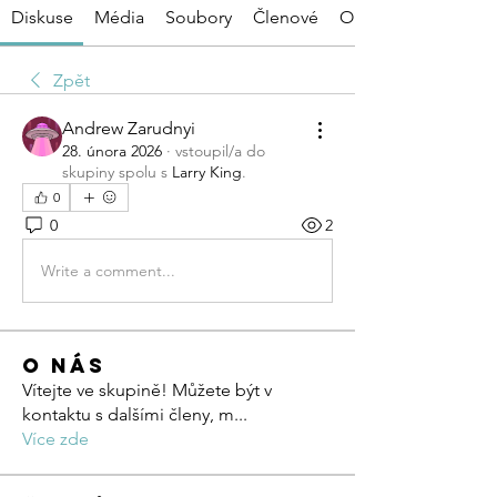
Diskuse
Média
Soubory
Členové
O nás
Zpět
Andrew Zarudnyi
28. února 2026
·
vstoupil/a do
skupiny spolu s
Larry King
.
0
0
2
Write a comment...
O nás
Vítejte ve skupině! Můžete být v
kontaktu s dalšími členy, m
...
Více zde