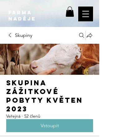
farma
NADĚJE
Skupiny
Skupina
ZÁŽITKOVÉ
POBYTY KVĚTEN
2023
Veřejná
·
52 členů
Vstoupit