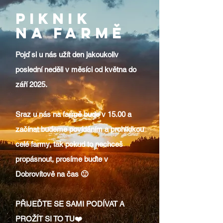
PIKNIK
NA FARMĚ
Pojď si u nás užít den jakoukoliv
poslední neděli v měsíci od května do
září 2025.
Sraz u nás na farmě bude v 15.00 a
začínat budeme povídáním a prohlídkou
celé farmy, tak pokud to nechceš
propásnout, prosíme buďte v
Dobrovítově na čas 🙂
PŘIJEĎTE SE SAMI PODÍVAT A
PROŽÍT SI TO TU❤️