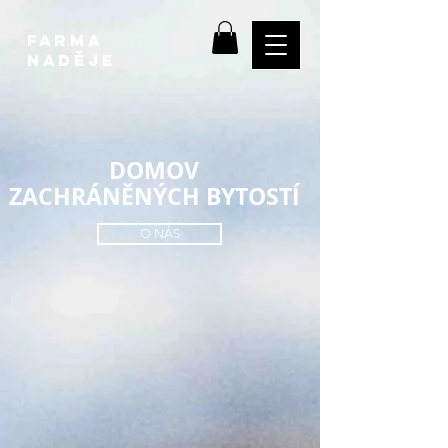
farma
NADĚJE
DOMOV
ZACHRÁNĚNÝCH
BYTOSTÍ
O NÁS