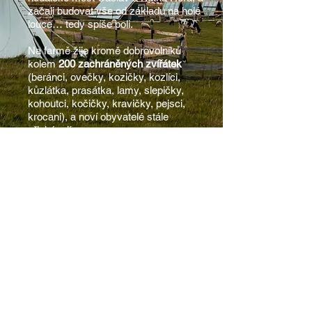
začali budovat vše od základu na holé
louce… tedy spíše poli.
Na farmě žije kromě dobrovolníků
kolem
200 zachráněných zvířátek
(beránci, ovečky, kozičky, kozlíci,
kůzlátka, prasátka, lamy, slepičky,
kohoutci, kočičky, kravičky, pejsci,
krocani), a noví obyvatelé stále
přicházejí.
CELÝ PŘÍBĚH
POMOZTE
NÁM