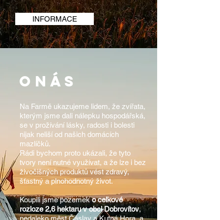
INFORMACE
o
nás
Na Farmě ukazujeme lidem, že zvířata,
kterým jsme dali nálepku hospodářská,
se v prožívání lásky, radosti i bolesti
nijak neliší od našich domácích
mazlíčků.
Rádi bychom proto ukázali, že tyto
tvory není nutné využívat, a že lze i bez
živočišných produktů vést zdravý,
šťastný a plnohodnotný život.
Koupili jsme pozemek
o celkové
rozloze 2,6 hektaru v obci Dobrovítov
,
nedaleko měst Čáslav a Kutná Hora, a