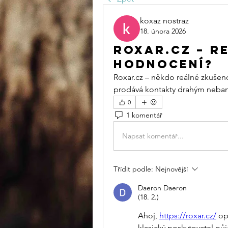
koxaz nostraz
18. února 2026
Roxar.cz – r
hodnocení?
Roxar.cz
 – někdo reálné zkušenos
prodává kontakty drahým nebank
0
1 komentář
Napsat komentář...
Třídit podle:
Nejnovější
Daeron Daeron
(18. 2.)
Ahoj, 
https://roxar.cz/
 op
klasický poskytovatel půj