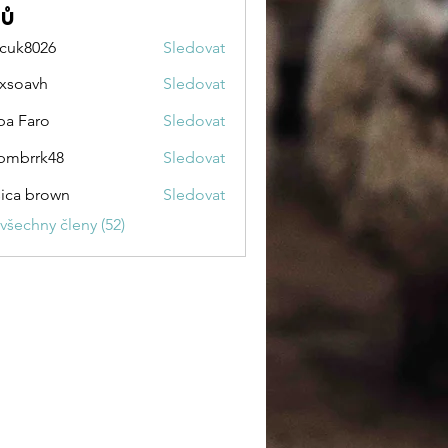
nů
cuk8026
Sledovat
026
zxsoavh
Sledovat
vh
pa Faro
Sledovat
pmbrrk48
Sledovat
rk48
sica brown
Sledovat
 všechny členy (52)