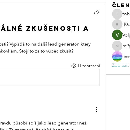
čle
twh
twhcuk8
rf0
eálné zkušenosti a
rf0zxsoa
Vol
ti? Vypadá to na další lead generator, který 
m9
m9pmbr
ovkám. Stojí to za to vůbec zkusit?
jes
Zobrazit
11 zobrazení
ravdu působí spíš jako lead generator než 
ček. To znamená, že sbírá kontakty a 