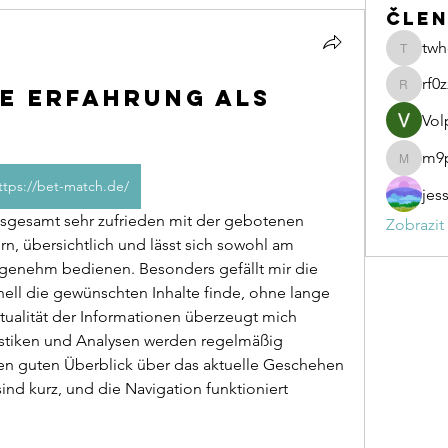
čle
twh
twhcuk8
rf0
ve Erfahrung als
rf0zxsoa
Vol
m9
m9pmbr
ttps://bet-match.de/
jes
Zobrazit
n, übersichtlich und lässt sich sowohl am 
genehm bedienen. Besonders gefällt mir die 
hnell die gewünschten Inhalte finde, ohne lange 
ualität der Informationen überzeugt mich 
istiken und Analysen werden regelmäßig 
inen guten Überblick über das aktuelle Geschehen 
nd kurz, und die Navigation funktioniert 