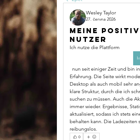
Wesley Taylor
27. června 2026
Meine positi
Nutzer
Ich nutze die Plattform 
h
  nun seit einiger Zeit und bin insgesamt sehr zufrieden mit der gebotenen 
Erfahrung. Die Seite wirkt moder
Desktop als auch mobil sehr an
klare Struktur, durch die ich sc
suchen zu müssen. Auch die Akt
immer wieder. Ergebnisse, Stat
aktualisiert, sodass ich stets e
behalten kann. Die Ladezeiten si
reibungslos.
0