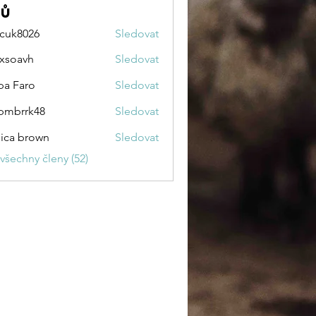
nů
cuk8026
Sledovat
026
zxsoavh
Sledovat
vh
pa Faro
Sledovat
pmbrrk48
Sledovat
rk48
sica brown
Sledovat
 všechny členy (52)