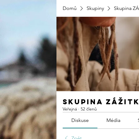
Domů
Skupiny
Skupina Z
Skupina ZÁŽIT
Veřejná
·
52 členů
Diskuse
Média
Zpět