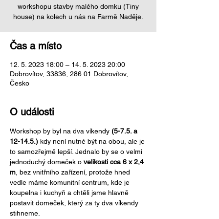
workshopu stavby malého domku (Tiny
house) na kolech u nás na Farmě Naděje.
Čas a místo
12. 5. 2023 18:00 – 14. 5. 2023 20:00
Dobrovítov, 33836, 286 01 Dobrovítov,
Česko
O události
Workshop by byl na dva víkendy 
(5-7.5. a 
12-14.5.)
 kdy není nutné být na obou, ale je 
to samozřejmě lepší. Jednalo by se o velmi 
jednoduchý domeček o 
velikosti cca 6 x 2,4 
m
, bez vnitřního zařízení, protože hned 
vedle máme komunitní centrum, kde je 
koupelna i kuchyň a chtěli jsme hlavně 
postavit domeček, který za ty dva víkendy 
stihneme.