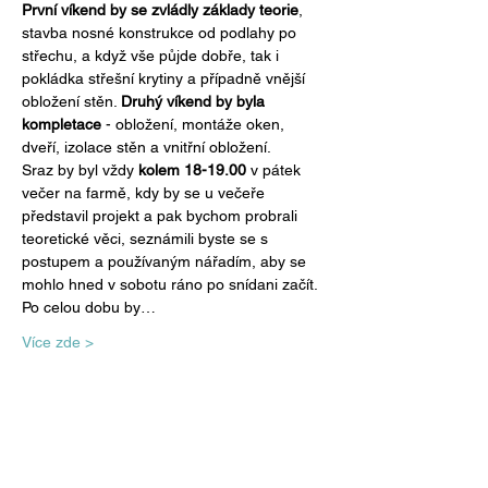
První víkend by se zvládly základy teorie
, 
stavba nosné konstrukce od podlahy po 
střechu, a když vše půjde dobře, tak i 
pokládka střešní krytiny a případně vnější 
obložení stěn. 
Druhý víkend by byla 
kompletace
 - obložení, montáže oken, 
dveří, izolace stěn a vnitřní obložení.
Sraz by byl vždy 
kolem 18-19.00
 v pátek 
večer na farmě, kdy by se u večeře 
představil projekt a pak bychom probrali 
teoretické věci, seznámili byste se s 
postupem a používaným nářadím, aby se 
mohlo hned v sobotu ráno po snídani začít.
Po celou dobu by…
Více zde >
Sdílet událost