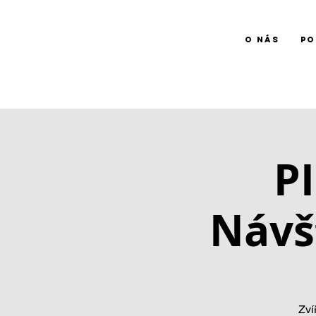
O NÁS
PO
farma
NADĚJE
P
Návš
Zví