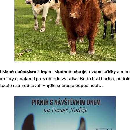
i slané občerstvení
, 
teplé i studené nápoje
, 
ovoce
, 
oříšky
 a mnoh
át hry či nakrmit přes ohradu zvířátka. Bude hrát hudba, budete
můžete i zameditovat. Přijďte si prostě odpočinout…