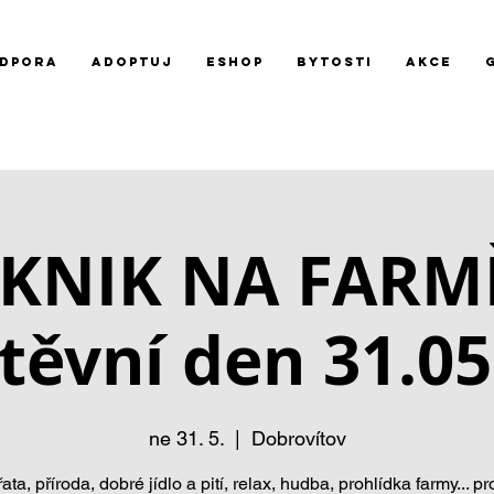
DPORA
ADOPTUJ
Eshop
BYTOSTI
AKCE
IKNIK NA FARMĚ
těvní den 31.05
ne 31. 5.
  |  
Dobrovítov
řata, příroda, dobré jídlo a pití, relax, hudba, prohlídka farmy... pr