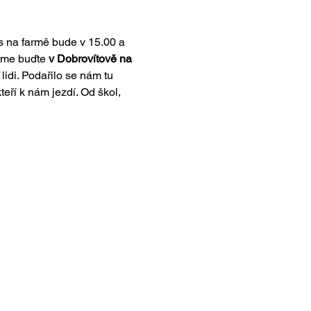
s na farmě bude v 15.00 a 
íme buďte 
v Dobrovítově na 
 lidi. Podařilo se nám tu 
eří k nám jezdí. Od škol, 