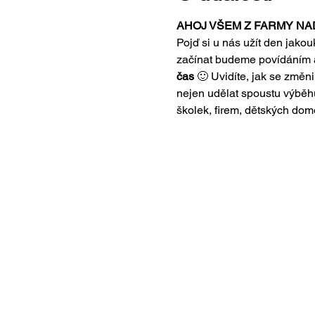
AHOJ VŠEM Z FARMY NA
Pojď si u nás užít den jakouk
začínat budeme povídáním 
čas
 🙂 Uvidíte, jak se změni
nejen udělat spoustu výběhů 
školek, firem, dětských dom