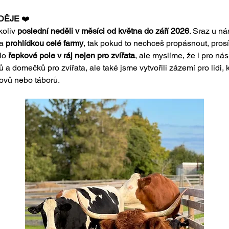
DĚJE 
❤️ 
oliv 
poslední neděli v měsíci od května do září 2026
. Sraz u ná
a 
prohlídkou celé farmy
, tak pokud to nechceš propásnout, pros
lo 
řepkové pole v ráj nejen pro zvířata
, ale myslíme, že i pro nás
a domečků pro zvířata, ale také jsme vytvořili zázemí pro lidi, kt
ovů nebo táborů.