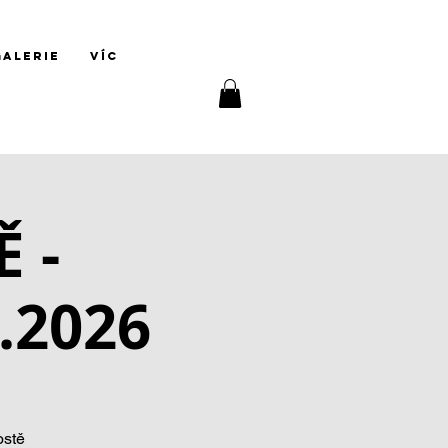
Přihlásit se
GALERIE
Víc
 -
.2026
ostě