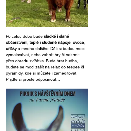
Po celou dobu bude 
sladké i slané 
občerstvení
, 
teplé i studené nápoje
, 
ovoce
, 
oříšky
 a mnoho dalšího. Děti si budou moci 
vymalovávat, nebo zahrát hry či nakrmit 
přes ohradu zvířátka. Bude hrát hudba, 
budete se moci zašít na relax do teepee či 
pyramidy, kde si můžete i zameditovat. 
Přijďte si prostě odpočinout…