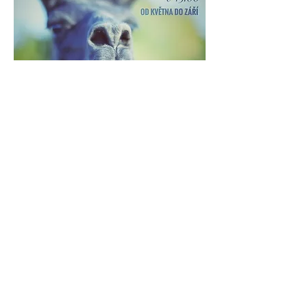
Více zde >
Sdílet událost