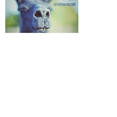
VOUCHER PIKNIK NA FARMĚ
Více zde >