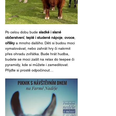
Po celou dobu bude 
sladké i slané 
občerstvení
, 
teplé i studené nápoje
, 
ovoce
, 
oříšky
 a mnoho dalšího. Děti si budou moci 
vymalovávat, nebo zahrát hry či nakrmit 
přes ohradu zvířátka. Bude hrát hudba, 
budete se moci zašít na relax do teepee či 
pyramidy, kde si můžete i zameditovat. 
Přijďte si prostě odpočinout…