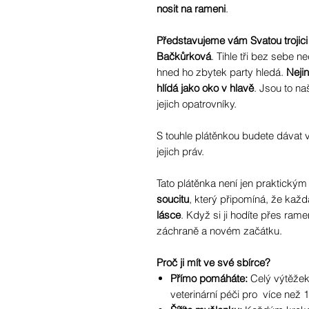
nosit na rameni
.
Představujeme vám Svatou trojici
Bačkůrková
. Tihle tři bez sebe n
hned ho zbytek party hledá.
Nejin
hlídá jako oko v hlavě
. Jsou to na
jejich opatrovníky.
S touhle plátěnkou budete dávat v
jejich práv.
Tato plátěnka není jen praktick
soucitu
, který připomíná, že každ
lásce
. Když si ji hodíte přes rame
záchraně a novém začátku.
Proč ji mít ve své sbírce?
Přímo pomáháte:
Celý výtěžek
veterinární péči pro více než