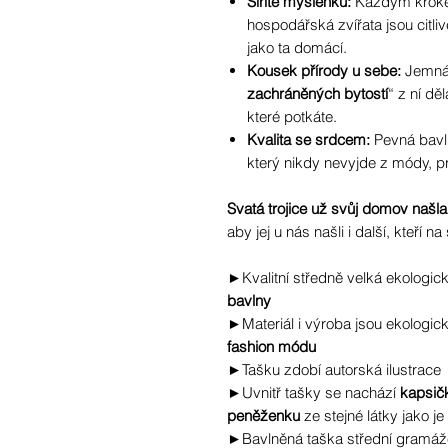
Šíříte myšlenku:
Každým krokem
hospodářská zvířata jsou citlivé
jako ta domácí.
Kousek přírody u sebe:
Jemná,
zachráněných bytostí
“ z ní děl
které potkáte.
Kvalita se srdcem:
Pevná bavln
který nikdy nevyjde z módy, p
Svatá trojice už svůj domov našla
aby jej u nás našli i další, kteří n
►Kvalitní středně velká ekologic
bavlny
►Materiál i výroba jsou ekologické
fashion módu
►Tašku zdobí autorská ilustrace
►
Uvnitř tašky se nachází
kapsičk
peněženku
ze stejné látky jako je
►Bavlněná taška střední gramáž