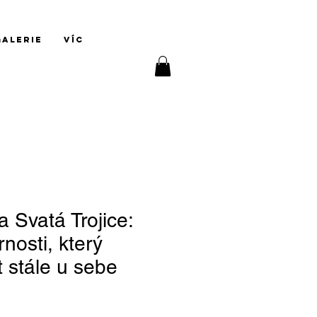
Přihlásit se
GALERIE
Víc
a Svatá Trojice:
nosti, který
 stále u sebe
a