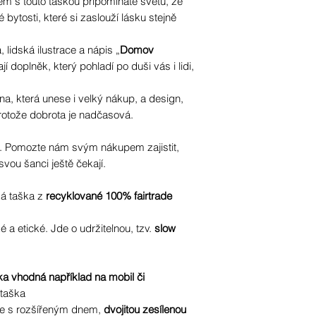
 s touto taškou připomínáte světu, že
 bytosti, které si zaslouží lásku stejně
 lidská ilustrace a nápis „
Domov
ají doplněk, který pohladí po duši vás i lidi,
a, která unese i velký nákup, a design,
rotože dobrota je nadčasová.
. Pomozte nám svým nákupem zajistit,
a svou šanci ještě čekají.
ká taška z
recyklované 100% fairtrade
 a etické. Jde o udržitelnou, tzv.
slow
a vhodná například na mobil či
 taška
e s rozšířeným dnem,
dvojitou zesílenou