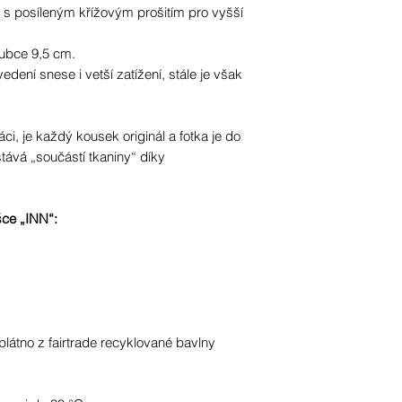
 s posíleným křížovým prošitím pro vyšší
ubce 9,5 cm.
dení snese i vetší zatížení, stále je však
áci, je každý kousek originál a fotka je do
 stává „součástí tkaniny“ díky
šce „INN“:
látno z fairtrade recyklované bavlny