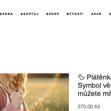
DPORA
ADOPTUJ
Eshop
BYTOSTI
AKCE
🦆 Plátěnk
Symbol věr
můžete mít
Cen
570,00 Kč