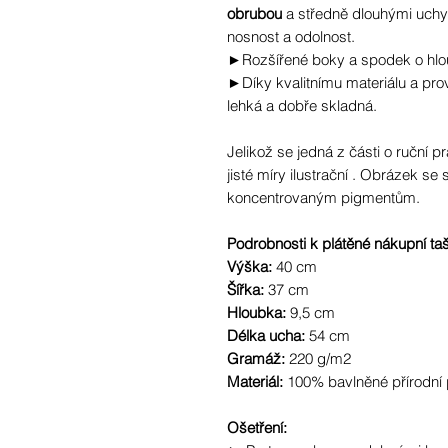
obrubou
a středně dlouhými uchy
nosnost a odolnost.
►Rozšířené boky a spodek o hlo
►Díky kvalitnímu materiálu a prove
lehká a dobře skladná.
Jelikož se jedná z části o ruční pr
jisté míry ilustrační . Obrázek se
koncentrovaným pigmentům.
Podrobnosti k plátěné nákupní ta
Výška:
40 cm
Šířka:
37 cm
Hloubka:
9,5 cm
Délka ucha:
54 cm
Gramáž:
220 g/m2
Materiál:
100% bavlněné přírodní p
Ošetření: