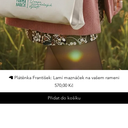
Rychlý náhled
🦙 Plátěnka František: Lamí maznáček na vašem rameni
Cena
570,00 Kč
Přidat do košíku