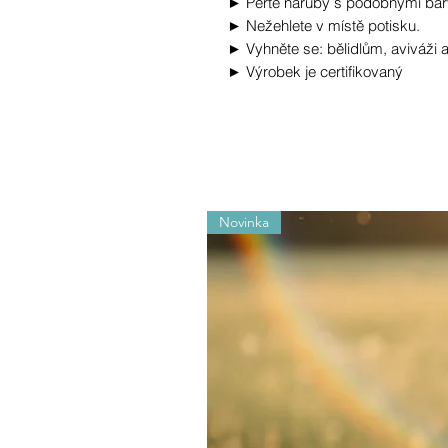
► Perte naruby s podobnými bar
► Nežehlete v místě potisku.
► Vyhněte se: bělidlům, aviváži
► Výrobek je certifikovaný
Novinka