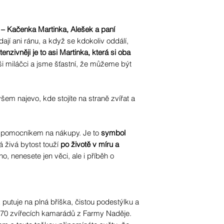
 – Kačenka Martinka, Alešek a paní
edají ani ránu, a když se kdokoliv oddálí,
tenzivněji je to asi Martinka, která si oba
ši miláčci a jsme šťastní, že můžeme být
šem najevo, kde stojíte na straně zvířat a
ým pomocníkem na nákupy. Je to
symbol
á živá bytost touží
po životě v míru a
no, nenesete jen věci, ale i příběh o
 putuje na plná bříška, čistou podestýlku a
 170 zvířecích kamarádů z Farmy Naděje.