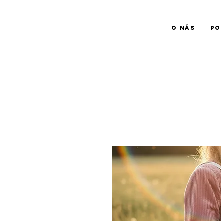
O NÁS
PO
farma
NADĚJE