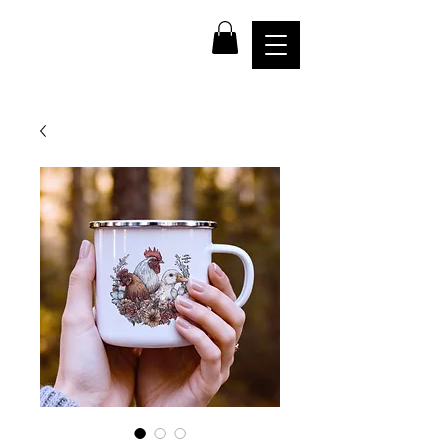
farma
NADĚJE