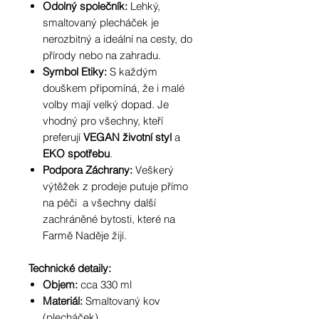
Odolný společník:
Lehký,
smaltovaný plecháček je
nerozbitný a ideální na cesty, do
přírody nebo na zahradu.
Symbol Etiky:
S každým
douškem připomíná, že i malé
volby mají velký dopad. Je
vhodný pro všechny, kteří
preferují
VEGAN životní styl
a
EKO spotřebu
.
Podpora Záchrany:
Veškerý
výtěžek z prodeje putuje přímo
na péči a všechny další
zachráněné bytosti, které na
Farmě Naděje žijí.
Technické detaily:
Objem:
cca 330 ml
Materiál:
Smaltovaný kov
(plecháček)