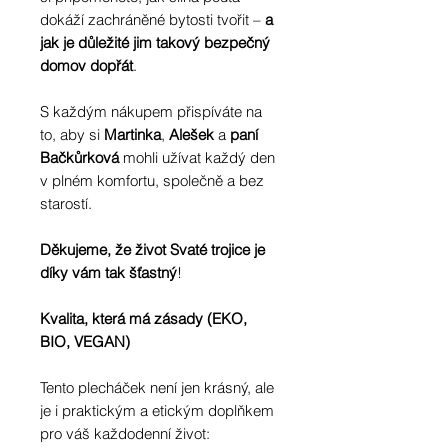
dokáží zachráněné bytosti tvořit –
a
jak je důležité jim takový bezpečný
domov dopřát
.
S každým nákupem přispíváte na
to, aby si
Martinka
,
Alešek
a
paní
Bačkůrková
mohli užívat každý den
v plném komfortu, společně a bez
starostí.
Děkujeme, že život Svaté trojice je
díky vám tak šťastný
!
Kvalita, která má zásady (EKO,
BIO, VEGAN)
Tento plecháček není jen krásný, ale
je i praktickým a etickým doplňkem
pro váš každodenní život: