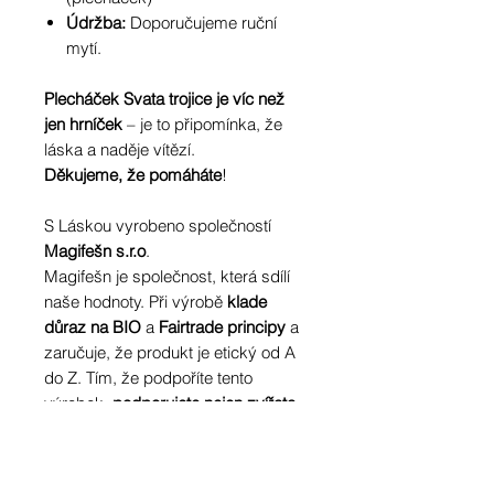
Údržba:
Doporučujeme ruční
mytí.
Plecháček Svata trojice je víc než
jen hrníček
– je to připomínka, že
láska a naděje vítězí.
Děkujeme, že pomáháte
!
S Láskou vyrobeno společností
Magifešn s.r.o
.
Magifešn je společnost, která sdílí
naše hodnoty. Při výrobě
klade
důraz na BIO
a
Fairtrade principy
a
zaručuje, že produkt je etický od A
do Z. Tím, že podpoříte tento
výrobek,
podporujete nejen zvířata
,
ale i
odpovědný a transparentní
přístup k výrobě
.