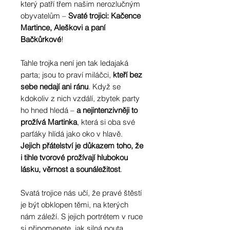
který patří třem našim nerozlučným
obyvatelům –
Svaté trojici: Kačence
Martince, Aleškovi a paní
Bačkůrkové
!
Tahle trojka není jen tak ledajaká
parta; jsou to praví miláčci,
kteří bez
sebe nedají ani ránu
. Když se
kdokoliv z nich vzdálí, zbytek party
ho hned hledá –
a nejintenzivněji to
prožívá Martinka
, která si oba své
parťáky hlídá jako oko v hlavě.
Jejich přátelství je důkazem toho, že
i tihle tvorové prožívají hlubokou
lásku, věrnost a sounáležitost
.
Svatá trojice nás učí, že pravé štěstí
je být obklopen těmi, na kterých
nám záleží. S jejich portrétem v ruce
si připomenete, jak silná pouta