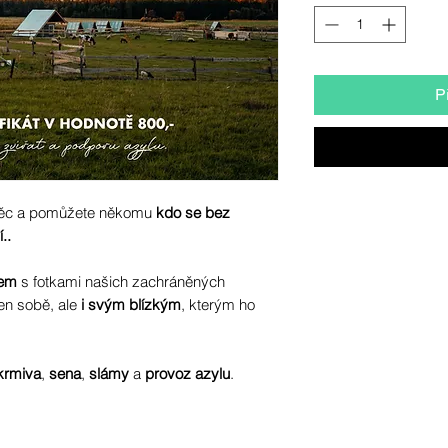
P
 věc a pomůžete někomu
kdo se bez
..
zem
s fotkami našich zachráněných
jen sobě, ale
i svým blízkým
, kterým ho
krmiva
,
sena
,
slámy
a
provoz azylu
.