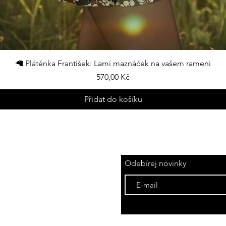
Rychlý náhled
🦙 Plátěnka František: Lamí maznáček na vašem rameni
Cena
570,00 Kč
Přidat do košíku
Odebírej novinky