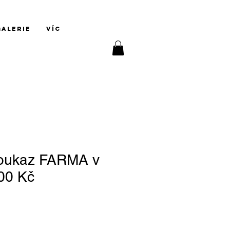
Přihlásit se
GALERIE
Víc
poukaz FARMA v
00 Kč
a