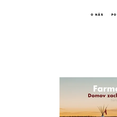
O NÁS
PO
farma
NADĚJE